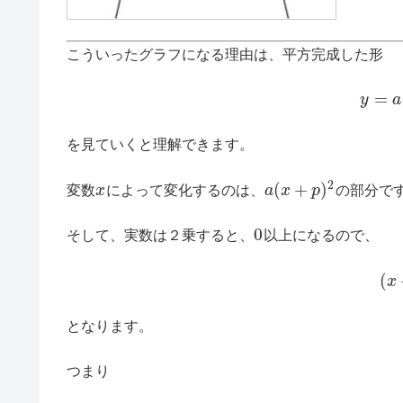
こういったグラフになる理由は、平方完成した形
=
y
a
を見ていくと理解できます。
2
(
+
)
変数
x
によって変化するのは、
a
x
p
の部分で
0
そして、実数は２乗すると、
以上になるので、
(
x
となります。
つまり