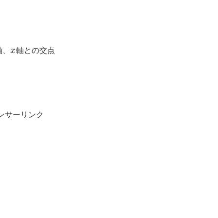
。
軸、
x
軸との交点
ンサーリンク