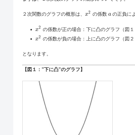
2
２次関数のグラフの概形は、
x
の係数
a
の正負に
2
x
の係数が正の場合：下に凸のグラフ（図１
2
x
の係数が負の場合：上に凸のグラフ（図２
となります。
【図１：”下に凸”のグラフ】