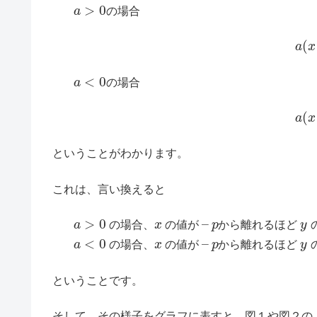
>
0
a
の場合
(
a
x
<
0
a
の場合
(
a
x
ということがわかります。
これは、言い換えると
>
0
–
a
の場合、
x
の値が
p
から離れるほど
y
<
0
–
a
の場合、
x
の値が
p
から離れるほど
y
ということです。
そして、その様子をグラフに表すと、図１や図２の