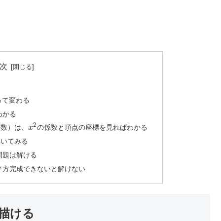
次
る
って変わる
わかる
2
個数）は、
x
の係数と頂点の座標を見ればわかる
解いてみる
問題は解ける
平方完成できないと解けない
描ける