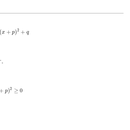
2
(
+
)
+
x
p
q
す。
2
+
)
≥
0
p