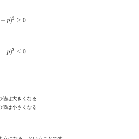
2
+
)
≥
0
p
2
+
)
≤
0
p
の値は大きくなる
の値は小さくなる
ようになる、ということです。