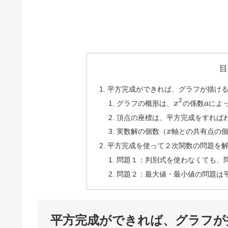
目
平方完成ができれば、グラフが描け
2
グラフの概形は、
x
の係数
a
によ
頂点の座標は、平方完成をすれば
実数解の個数（
x
軸との共有点の
平方完成を使って２次関数の問題を
問題１：判別式を使わなくても、
問題２：最大値・最小値の問題は
平方完成ができれば、グラフが