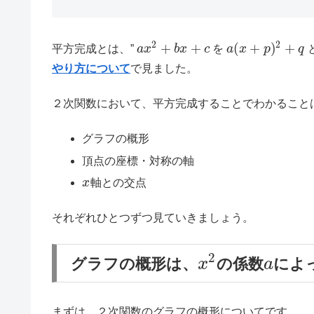
2
2
+
+
(
+
)
+
平方完成とは、”
a
x
b
x
c
を
a
x
p
q
やり方について
で見ました。
２次関数において、平方完成することでわかること
グラフの概形
頂点の座標・対称の軸
x
軸との交点
それぞれひとつずつ見ていきましょう。
2
グラフの概形は、
の係数
によ
x
a
まずは、２次関数のグラフの概形についてです。