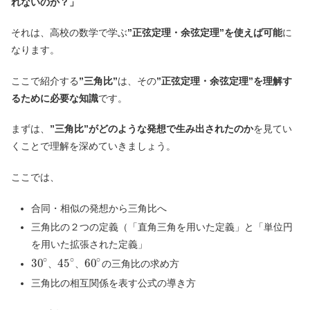
れないのか？」
それは、高校の数学で学ぶ
”正弦定理・余弦定理”を使えば可能
に
なります。
ここで紹介する
”三角比”
は、その
”正弦定理・余弦定理”を理解す
るために必要な知識
です。
まずは、
”三角比”がどのような発想で生み出されたのか
を見てい
くことで理解を深めていきましょう。
ここでは、
合同・相似の発想から三角比へ
三角比の２つの定義（「直角三角を用いた定義」と「単位円
を用いた拡張された定義」
∘
∘
∘
30
45
60
、
、
の三角比の求め方
三角比の相互関係を表す公式の導き方