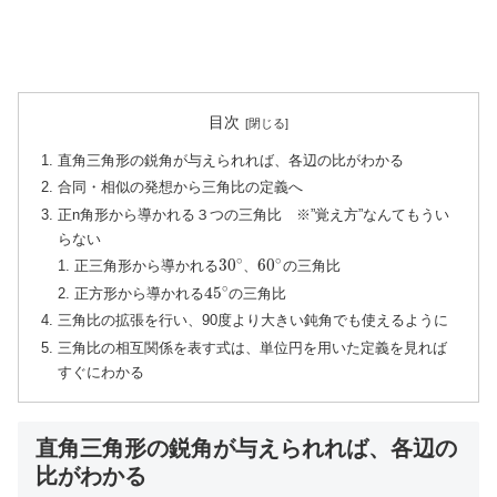
目次
直角三角形の鋭角が与えられれば、各辺の比がわかる
合同・相似の発想から三角比の定義へ
正n角形から導かれる３つの三角比 ※”覚え方”なんてもうい
らない
∘
∘
30
60
正三角形から導かれる
、
の三角比
∘
45
正方形から導かれる
の三角比
三角比の拡張を行い、90度より大きい鈍角でも使えるように
三角比の相互関係を表す式は、単位円を用いた定義を見れば
すぐにわかる
直角三角形の鋭角が与えられれば、各辺の
比がわかる