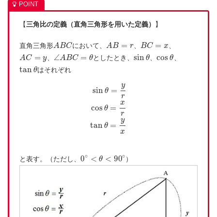
【
三角比の定義（直角三角形を用いた定義）
】
=
=
直角三角形
において、
、
、
A
B
C
A
B
r
B
C
x
=
∠
=
sin
cos
、
としたとき、
、
、
A
C
y
A
B
C
θ
θ
θ
tan
はそれぞれ
θ
y
sin
=
θ
r
x
cos
=
θ
r
y
tan
=
θ
x
∘
∘
0
<
<
90
と表す。（ただし、
）
θ