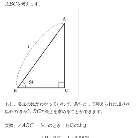
を考えます。
A
B
C
もし、各辺の比がわかっていれば、条件として与えられた辺
A
B
,
以外の辺
の長さを求めることができます。
A
C
B
C
∘
∠
=
54
実際、
のとき、各辺の比は
A
B
C