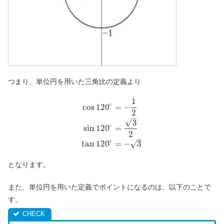
つまり、単位円を用いた三角比の定義より
1
∘
cos
120
=
−
2
–
√
3
∘
sin
120
=
2
–
∘
tan
120
=
−
3
√
となります。
また、単位円を用いた定義でポイントになるのは、以下のことで
す。