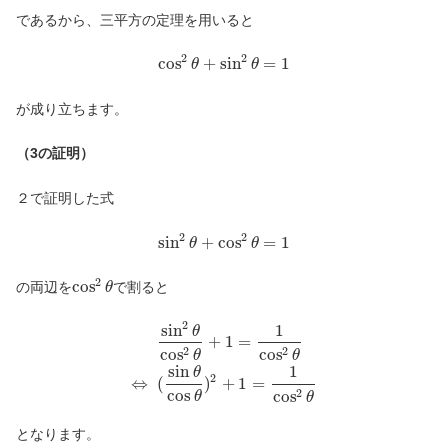
であるから、三平方の定理を用いると
2
2
cos
+
sin
=
1
θ
θ
が成り立ちます。
（3の証明）
２で証明した式
2
2
sin
+
cos
=
1
θ
θ
2
cos
の両辺を
で割ると
θ
2
sin
1
θ
+
1
=
2
2
cos
cos
θ
θ
sin
1
θ
2
⇔
(
)
+
1
=
cos
2
cos
θ
θ
となります。