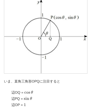
いま、直角三角形OPQに注目すると
cos
辺OQ =
θ
sin
辺PQ =
θ
1
辺OP =