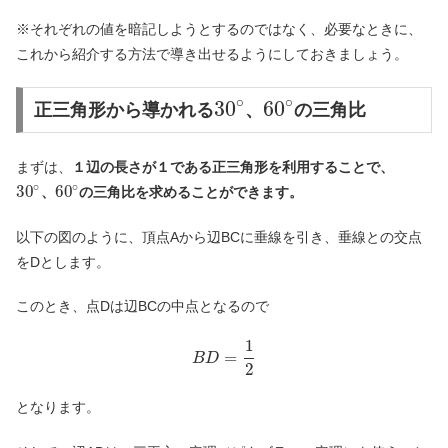
※それぞれの値を暗記しようとするのではなく、必要なときに、
これから紹介する方法で導き出せるようにしておきましょう。
∘
∘
30
60
正三角形から導かれる
、
の三角比
まずは、
１辺の長さが１である正三角形を利用することで、
∘
∘
30
60
、
の三角比を求めることができます。
以下の図のように、頂点Aから辺BCに垂線を引き、垂線との交点
をDとします。
このとき、点Dは辺BCの中点となるので
1
=
B
D
2
となります。