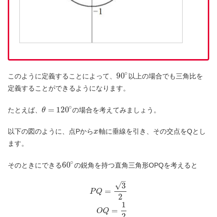
∘
90
このように定義することによって、
以上の場合でも三角比を
定義することができるようになります。
∘
=
120
たとえば、
の場合を考えてみましょう。
θ
以下の図のように、点Pから
軸に垂線を引き、その交点をQとし
x
ます。
∘
60
そのときにできる
の鋭角を持つ直角三角形OPQを考えると
–
√
3
=
P
Q
2
1
=
O
Q
2