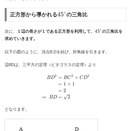
∘
45
正方形から導かれる
の三角比
∘
45
次に、
１辺の長さが１である正方形を利用して、
の三角比を
求めていきます。
以下の図のように、頂点B,Dを結び、対角線を引きます。
辺BDは、三平方の定理（ピタゴラスの定理）より
2
2
2
=
+
B
D
B
C
C
D
=
1
+
1
=
2
–
√
⇒
=
2
B
D
となります。