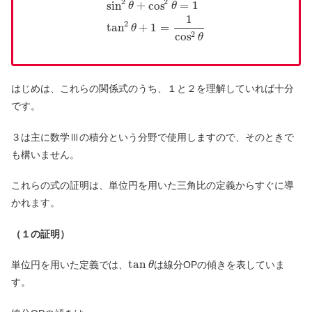
2
2
sin
+
cos
=
1
θ
θ
1
2
tan
+
1
=
θ
2
cos
θ
はじめは、これらの関係式のうち、１と２を理解していれば十分
です。
３は主に数学Ⅲの積分という分野で使用しますので、そのときで
も構いません。
これらの式の証明は、単位円を用いた三角比の定義からすぐに導
かれます。
（１の証明）
tan
単位円を用いた定義では、
は線分OPの傾きを表していま
θ
す。