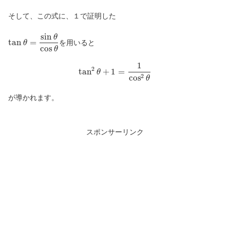
そして、この式に、１で証明した
sin
θ
tan
=
を用いると
θ
cos
θ
1
2
tan
+
1
=
θ
2
cos
θ
が導かれます。
スポンサーリンク