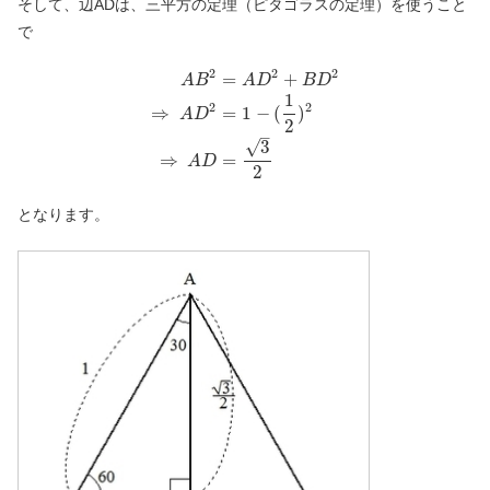
そして、辺ADは、三平方の定理（ピタゴラスの定理）を使うこと
で
2
2
2
=
+
A
B
A
D
B
D
1
2
2
⇒
=
1
−
(
)
A
D
2
–
√
3
⇒
=
A
D
2
となります。