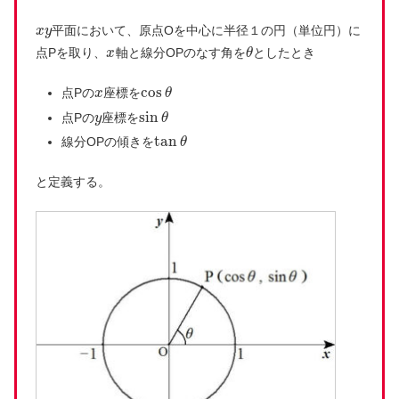
平面において、原点Oを中心に半径１の円（単位円）に
x
y
点Pを取り、
軸と線分OPのなす角を
としたとき
x
θ
cos
点Pの
座標を
x
θ
sin
点Pの
座標を
y
θ
tan
線分OPの傾きを
θ
と定義する。