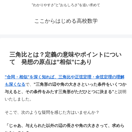
"わかりやすさ"と"おもしろさ"を追い求めて
ここからはじめる高校数学
三角比とは？定義の意味やポイントについ
て 発想の原点は”相似”にあり
”合同・相似”を深く知れば、三角比や正弦定理・余弦定理の理解
も深くなる
で、
”三角形の辺や角の大きさといった条件をいくつか
与えると、その条件をみたす三角形がただひとつに決まる”
と説明
いたしました。
そこで、次のような疑問を感じた方はいませんか？
「じゃあ、与えられた以外の辺の長さや角の大きさって、求めら