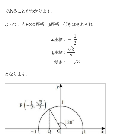
であることがわかります。
よって、点Pの
座標、
座標、傾きはそれぞれ
x
y
1
−
x
座
標
：
2
–
√
3
y
座
標
：
2
–
−
3
√
傾
き
：
となります。