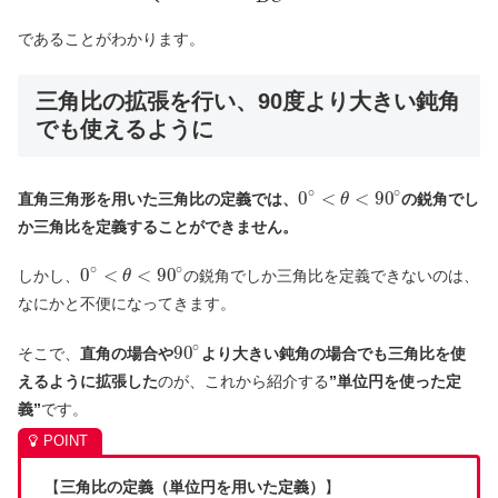
であることがわかります。
三角比の拡張を行い、90度より大きい鈍角
でも使えるように
∘
∘
0
<
<
90
直角三角形を用いた三角比の定義では、
の鋭角でし
θ
か三角比を定義することができません。
∘
∘
0
<
<
90
しかし、
の鋭角でしか三角比を定義できないのは、
θ
なにかと不便になってきます。
∘
90
そこで、
直角の場合や
より大きい鈍角の場合でも三角比を使
えるように拡張した
のが、これから紹介する
”単位円を使った定
義”
です。
【
三角比の定義（単位円を用いた定義）
】