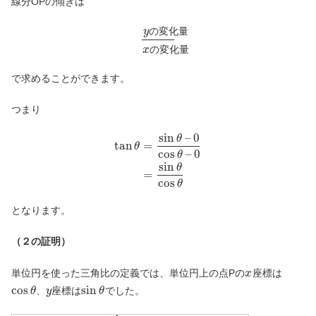
線分OPの傾きは
y
の
変
化
量
x
の
変
化
量
で求めることができます。
つまり
sin
–
0
θ
tan
=
θ
cos
–
0
θ
sin
θ
=
cos
θ
となります。
（２の証明）
単位円を使った三角比の定義では、単位円上の点Pの
座標は
x
cos
sin
、
座標は
でした。
θ
y
θ