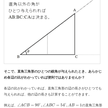
そこで、直角三角形のひとつの鋭角が与えられたとき、あらかじ
め各辺の比がわかっていれば便利ではありませんか？
各辺の比がわかっていれば、直角三角形の辺の長さがひとつでも
与えられれば、他の辺の長さも計算することができます。
∘
∘
∠
=
90
,
∠
=
54
,
=
1
例えば、
の直角三角形
A
C
B
A
B
C
A
B