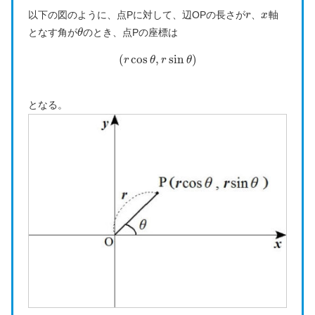
以下の図のように、点Pに対して、辺OPの長さが
、
軸
r
x
となす角が
のとき、点Pの座標は
θ
(
cos
,
sin
)
r
θ
r
θ
となる。