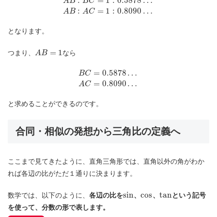
:
=
1
:
0.5878
…
A
B
B
C
:
=
1
:
0.8090
…
A
B
A
C
となります。
=
1
つまり、
なら
A
B
=
0.5878
…
B
C
=
0.8090
…
A
C
と求めることができるのです。
合同・相似の発想から三角比の定義へ
ここまで見てきたように、直角三角形では、直角以外の角がわか
れば各辺の比がただ１通りに決まります。
sin
cos
tan
数学では、以下のように、
各辺の比を
、
、
という記号
を使って、分数の形で表します。