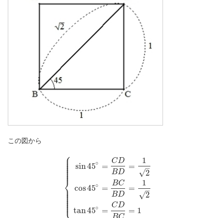
この図から
⎧
⎪
⎪
1
⎪
C
D
⎪
∘
⎪
sin
45
=
=
⎪
–
⎪
⎪
√
2
B
D
⎨
1
B
C
∘
⎪
cos
45
=
=
⎪
–
⎪
⎪
√
2
B
D
⎪
⎪
⎪
⎩
⎪
C
D
∘
tan
45
=
=
1
B
C