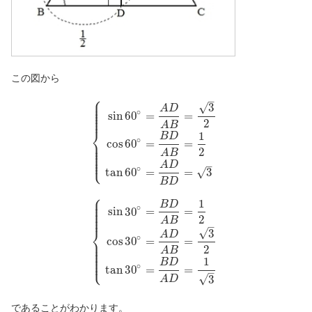
この図から
⎧
⎪
–
⎪
⎪
√
3
A
D
⎪
⎪
∘
⎪
sin
60
=
=
⎪
2
A
B
⎨
1
B
D
∘
⎪
cos
60
=
=
⎪
⎪
⎪
2
⎪
A
B
⎪
⎩
⎪
–
A
D
∘
tan
60
=
=
3
√
B
D
⎧
⎪
⎪
1
⎪
B
D
⎪
∘
⎪
sin
30
=
=
⎪
⎪
2
A
B
–
⎨
√
3
A
D
∘
cos
30
=
=
⎪
⎪
⎪
2
⎪
A
B
⎪
⎪
⎩
⎪
1
B
D
∘
tan
30
=
=
–
√
3
A
D
であることがわかります。