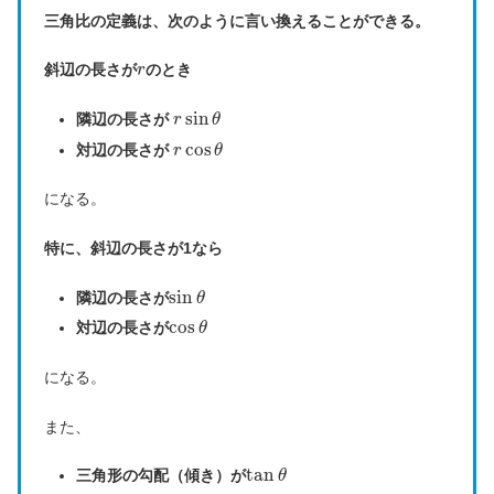
三角比の定義は、次のように言い換えることができる。
斜辺の長さが
のとき
r
sin
隣辺の長さが
r
θ
cos
対辺の長さが
r
θ
になる。
特に、斜辺の長さが1なら
sin
隣辺の長さが
θ
cos
対辺の長さが
θ
になる。
また、
tan
三角形の勾配（傾き）が
θ